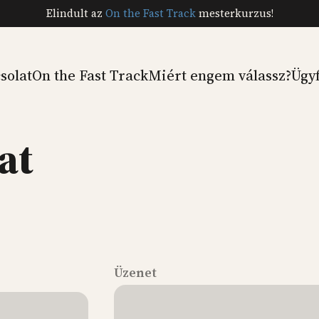
Elindult az
On the Fast Track
mesterkurzus!
solat
On the Fast Track
Miért engem válassz?
Ügy
at
Üzenet