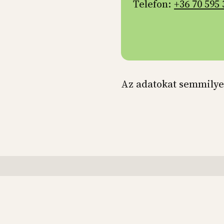
Telefon:
+36 70 595 
Az adatokat semmilye
Your English Voice
Facebook
LinkedIn