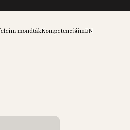
feleim mondták
Kompetenciáim
EN