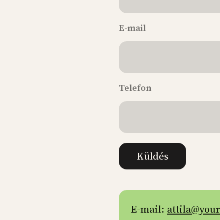
E-mail
Telefon
Küldés
E-mail:
attila@your