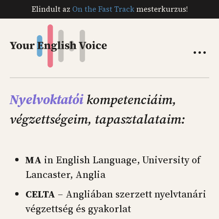
Elindult az
On the Fast Track
mesterkurzus!
...
Kapcsolat
On the Fast Track
Nyelvoktatói
kompetenciáim,
Miért engem válassz?
végzettségeim, tapasztalataim:
Ügyfeleim mondták
Kompetenciáim
EN
MA
in English Language, University of
Lancaster, Anglia
CELTA
– Angliában szerzett nyelvtanári
végzettség és gyakorlat